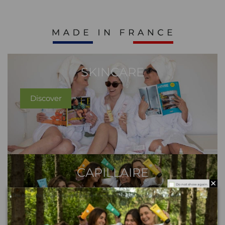
SKINCARE
Discover
CAPILLAIRE
Do not show again.
The best effect you will get if you remove text and put background image
Discover