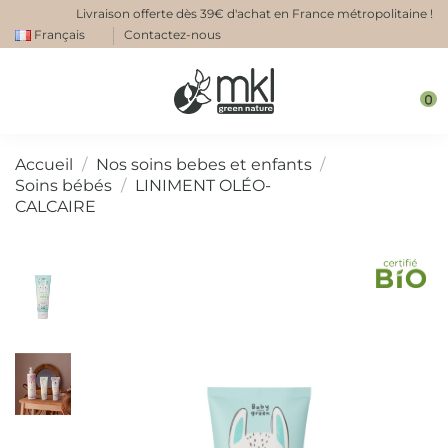
Livraison offerte dès 39€ d'achat en France métropolitaine !
Français
Contactez-nous
0
Accueil
Nos soins bebes et enfants
Soins bébés
LINIMENT OLÉO-
CALCAIRE