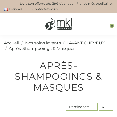
Livraison offerte dès 39€ d'achat en France métropolitaine !
Français
Contactez-nous
0
Accueil
Nos soins lavants
LAVANT CHEVEUX
Après-Shampooings & Masques
APRÈS-
SHAMPOOINGS &
MASQUES
Pertinence
4