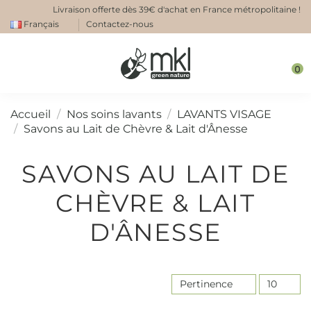
Livraison offerte dès 39€ d'achat en France métropolitaine !
Français
Contactez-nous
0
Accueil
Nos soins lavants
LAVANTS VISAGE
Savons au Lait de Chèvre & Lait d'Ânesse
SAVONS AU LAIT DE
CHÈVRE & LAIT
D'ÂNESSE
Pertinence
10