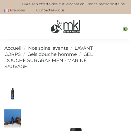
Livraison offerte dès 39€ d'achat en France métropolitaine !
Français
Contactez-nous
0
Accueil
Nos soins lavants
LAVANT
CORPS
Gels douche homme
GEL
DOUCHE SURGRAS MEN - MARINE
SAUVAGE